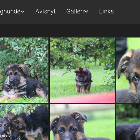
ghunde
Avlsnyt
Galleri
Links