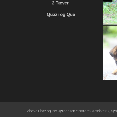
2 Tæver
J-kuldet
K-kuldet
Quazi og Que
L-Kuldet
M-kuldet
N-kuldet
O-kuldet
P-kuldet
Q-kuldet
R-kuldet
S-kuldet
T-kuldet
U-kuldet
V-kuldet
W-kuldet
X-kuldet
Y-kuldet
Vibeke Lintz og Per Jørgensen * Nordre Sørække 37, S