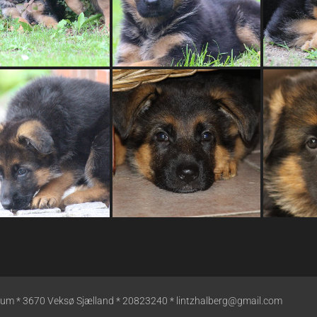
øsum * 3670 Veksø Sjælland * 20823240 * lintzhalberg@gmail.com