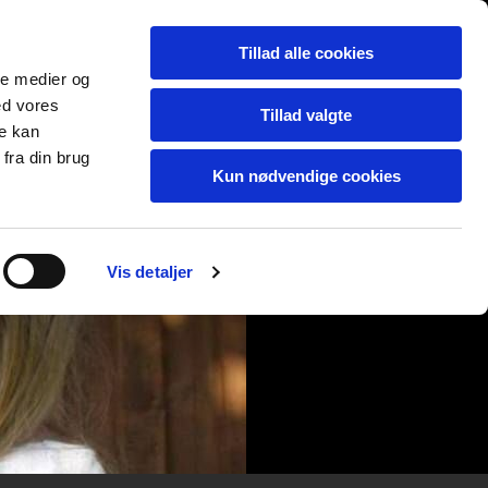
Tillad alle cookies
ale medier og
ed vores
Tillad valgte
re kan
fra din brug
Kun nødvendige cookies
Vis detaljer