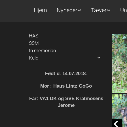
Hjem
Nyheder
Tæver
Un
HAS
SSM
In memorian
Kuld
A-kuldet
B-kuldet
Født d. 14.07.2018.
C-kuldet
Mor
: Haus Lintz GoGo
D-kuldet
E-kuldet
Far: VA1 DK og SVE Kratmosens
F-kuldet
Jerome
G-kuldet
H-kuldet
I-kuldet