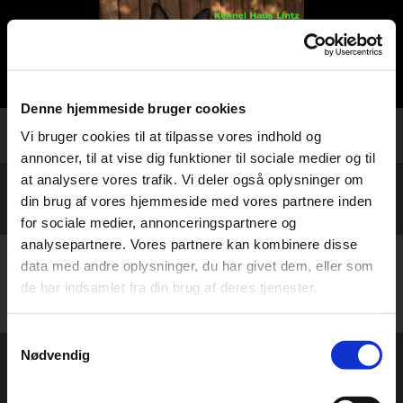
Denne hjemmeside bruger cookies
Vi bruger cookies til at tilpasse vores indhold og
annoncer, til at vise dig funktioner til sociale medier og til
at analysere vores trafik. Vi deler også oplysninger om
din brug af vores hjemmeside med vores partnere inden
for sociale medier, annonceringspartnere og
analysepartnere. Vores partnere kan kombinere disse
data med andre oplysninger, du har givet dem, eller som
Vibeke Lintz og Per Jørgensen * Nordre Sørække 37, Søsum * 3670
Veksø Sjælland * 20823240 * lintzhalberg@gmail.com
de har indsamlet fra din brug af deres tjenester.
Samtykkevalg
Nødvendig